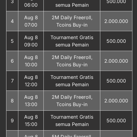
3
500.000
06:00
semua Pemain
Aug 8
2M Daily Freeroll,
4
2.000.000
07:00
Tcoins Buy-in
Aug 8
Tournament Gratis
5
500.000
09:00
semua Pemain
Aug 8
2M Daily Freeroll,
6
2.000.000
10:00
Tcoins Buy-in
Aug 8
Tournament Gratis
7
500.000
12:00
semua Pemain
Aug 8
2M Daily Freeroll,
8
2.000.000
13:00
Tcoins Buy-in
Aug 8
Tournament Gratis
9
500.000
15:00
semua Pemain
Aug 8
5M Daily Freeroll,